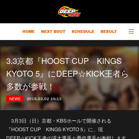
HOME
NEXT BOUT
SCHEDULE
RESULT
RANKING
CHAMPIONS
OUTLINE
3.3京都『HOOST CUP KINGS
KYOTO 5』にDEEP☆KICK王者ら
多数が参戦！
NEWS
2019.03.02 14:13
3月3日（日）京都・KBSホールで開催される
『HOOST CUP KINGS KYOTO 5』に、現
DEEP☆KICK王者の滉大選手と憂也選手が参戦します。