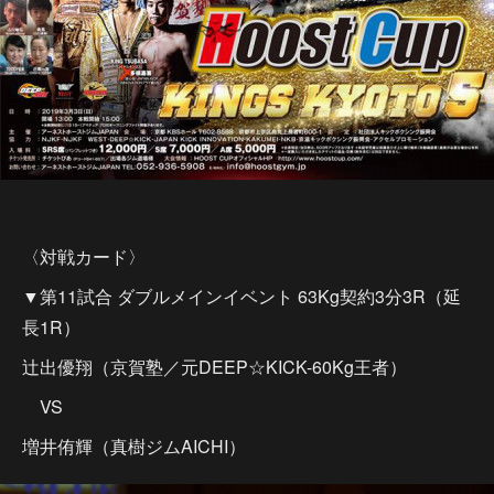
〈対戦カード〉
▼第11試合 ダブルメインイベント 63Kg契約3分3R（延
長1R）
辻出優翔（京賀塾／元DEEP☆KICK-60Kg王者）
VS
増井侑輝（真樹ジムAICHI）