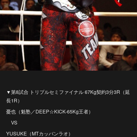
▼第8試合 トリプルセミファイナル 67Kg契約3分3R（延
長1R）
憂也（魁塾／DEEP☆KICK-65Kg王者）
VS
YUSUKE（MTカッバンラオ）