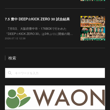
7.5 豊中 DEEP☆KICK ZERO 30 試合結果
7月5日、大阪府豊中市・176BOXで行われた
『DEEP☆KICK ZERO 30』は3年ぶりに開催の期…
2026.07.12 12:38
検索