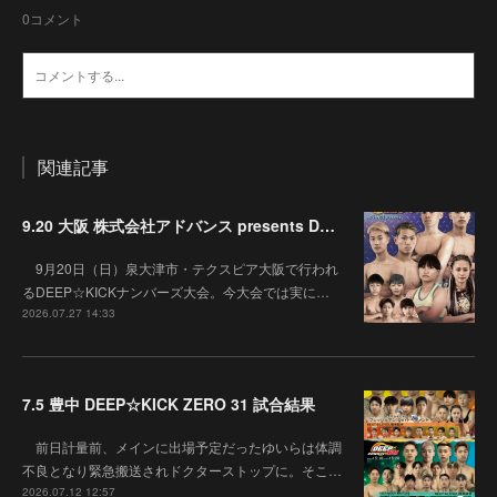
0
コメント
関連記事
9.20 大阪 株式会社アドバンス presents DEEP☆KICK 79･80 7月の準決勝を勝ち抜いた6名による-53kg･-65kg･QUEEN-46kgと3つの王座決定戦の開催が決定！
9月20日（日）泉大津市・テクスピア大阪で行われ
るDEEP☆KICKナンバーズ大会。今大会では実に…
2026.07.27 14:33
7.5 豊中 DEEP☆KICK ZERO 31 試合結果
前日計量前、メインに出場予定だったゆいらは体調
不良となり緊急搬送されドクターストップに。そこ…
2026.07.12 12:57