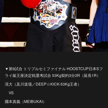
▼第9試合 トリプルセミファイナル HOOSTCUP日本Sフ
ライ級王座決定戦選考試合 53Kg契約3分3R（延長1R）
滉大（及川道場／DEEP☆KICK-53Kg王者）
VS
國本真義（MEIBUKAI）