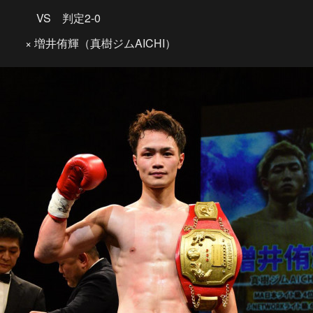
VS 判定2-0
× 増井侑輝（真樹ジムAICHI）