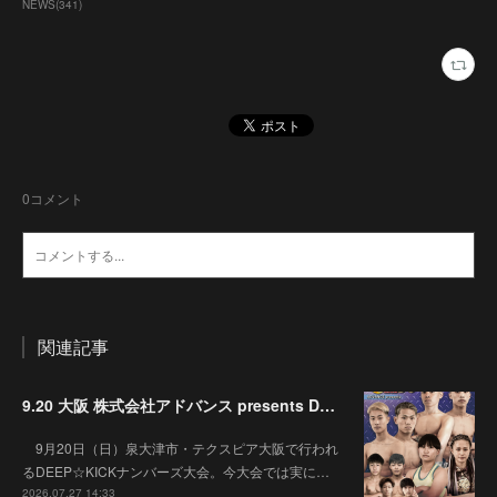
NEWS
(
341
)
0
コメント
関連記事
9.20 大阪 株式会社アドバンス presents DEEP☆KICK 79･80 7月の準決勝を勝ち抜いた6名による-53kg･-65kg･QUEEN-46kgと3つの王座決定戦の開催が決定！
9月20日（日）泉大津市・テクスピア大阪で行われ
るDEEP☆KICKナンバーズ大会。今大会では実に…
2026.07.27 14:33