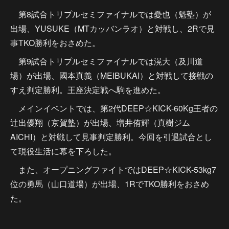
第8試合トリプルセミファイナルでは憂也（魁塾）が
出場、YUSUKE（MTカッバンラオ）と対戦し、2Rで見
事TKO勝利をおさめた。
第9試合トリプルセミファイナルでは滉大（及川道
場）が出場、國本真義（MEIBUKAI）と対戦して接戦の
すえ判定勝利。王座決定戦へ駒を進めた。
メインイベントでは、第2代DEEP☆KICK-60Kg王者の
辻出優翔（京賀塾）が出場、増井侑輝（真樹ジム
AICHI）と対戦して見事判定勝利。今回を引退試合とし
て現役生活に幕を下ろした。
また、オープニングファイトではDEEP☆KICK-53kg7
位の勇馬（山口道場）が出場、1RでTKO勝利をおさめ
た。