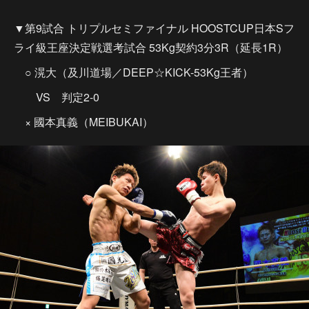
▼第9試合 トリプルセミファイナル HOOSTCUP日本Sフ
ライ級王座決定戦選考試合 53Kg契約3分3R（延長1R）
○ 滉大（及川道場／DEEP☆KICK-53Kg王者）
VS 判定2-0
× 國本真義（MEIBUKAI）