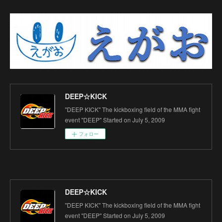
DEEP☆KICK
"DEEP KICK" The kickboxing field of the MMA fight
event "DEEP" Started on July 5, 2009
フォロー
DEEP☆KICK
"DEEP KICK" The kickboxing field of the MMA fight
event "DEEP" Started on July 5, 2009