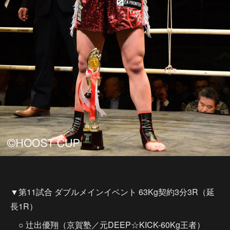
▼第11試合 ダブルメインイベント 63Kg契約3分3R（延
長1R）
○ 辻出優翔（京賀塾／元DEEP☆KICK-60Kg王者）