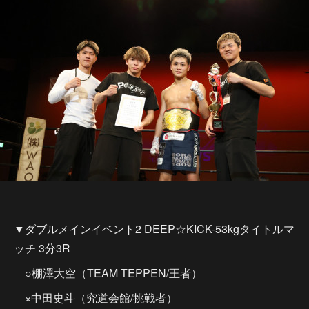
▼ダブルメインイベント2 DEEP☆KICK-53kgタイトルマ
ッチ 3分3R
○棚澤大空（TEAM TEPPEN/王者）
×中田史斗（究道会館/挑戦者）