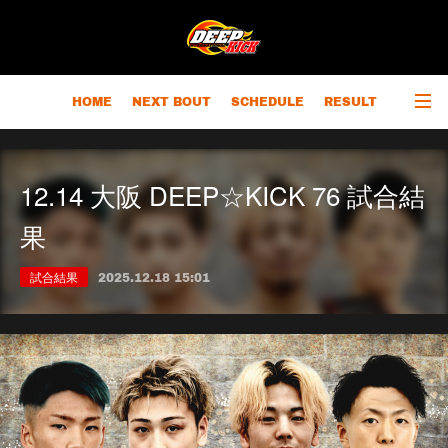
HOME
NEXT BOUT
SCHEDULE
RESULT
RANKING
CHAMPIONS
OUTLINE
12.14 大阪 DEEP☆KICK 76 試合結
果
試合結果
2025.12.18 15:01