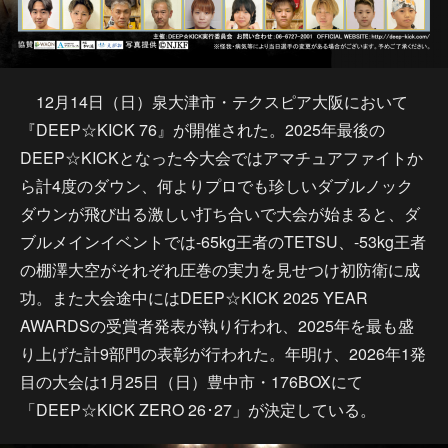
12月14日（日）泉大津市・テクスピア大阪において
『DEEP☆KICK 76』が開催された。2025年最後の
DEEP☆KICKとなった今大会ではアマチュアファイトか
ら計4度のダウン、何よりプロでも珍しいダブルノック
ダウンが飛び出る激しい打ち合いで大会が始まると、ダ
ブルメインイベントでは-65kg王者のTETSU、-53kg王者
の棚澤大空がそれぞれ圧巻の実力を見せつけ初防衛に成
功。また大会途中にはDEEP☆KICK 2025 YEAR
AWARDSの受賞者発表が執り行われ、2025年を最も盛
り上げた計9部門の表彰が行われた。年明け、2026年1発
目の大会は1月25日（日）豊中市・176BOXにて
「DEEP☆KICK ZERO 26･27」が決定している。