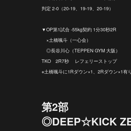
判定 2-0（20-19、19-19、20-19）
▼OP第1試合 -55kg契約 1分30秒2R
×土橋颯斗（一心会）
◎長谷川心（TEPPEN GYM 大阪）
TKO 2R7秒 レフェリーストップ
※土橋颯斗に1Rダウン×1、2Rダウン×1有
第2部
◎DEEP☆KICK ZE