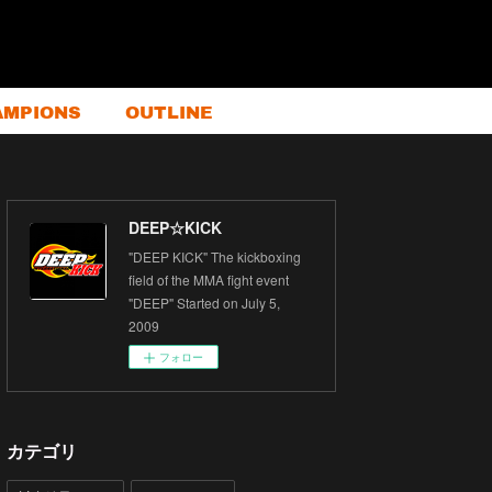
AMPIONS
OUTLINE
DEEP☆KICK
"DEEP KICK" The kickboxing
field of the MMA fight event
"DEEP" Started on July 5,
2009
フォロー
カテゴリ