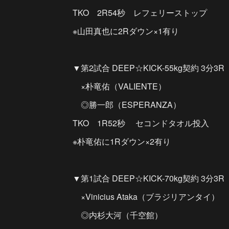
TKO 2R54秒 レフェリーストップ
※山田真也に2Rダウン×1有り
▼第2試合 DEEP☆KICK-55kg契約 3分3R
×朴竜佑（VALIENTE）
◎勝一郎（ESPERANZA）
TKO 1R52秒 セコンドタオル投入
※朴竜佑に1Rダウン×2有り
▼第1試合 DEEP☆KICK-70kg契約 3分3R
×Vinicius Ataka（ブラジリアンタイ）
◎内杉大河（千空館）