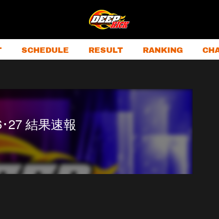
T
SCHEDULE
RESULT
RANKING
CH
26･27 結果速報