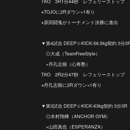
TKO 3R1分44秒 レフェリーストップ
※TOJOに2Rダウン×1有り
※原田闘鬼がトーナメント決勝に進出
▼第4試合 DEEP☆KICK-56.5kg契約 3分3
◎大成（TeamFreeStyle）
×丹孔志狼（心将塾）
TKO 2R2分47秒 レフェリーストップ
※丹孔志狼に2Rダウン×1有り
▼第3試合 DEEP☆KICK-63kg契約 3分3R
◎木村翔稀（ANCHOR GYM）
×山田真也（ESPERANZA）