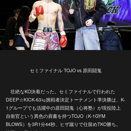
セミファイナル TOJO vs 原田闘鬼
壮絶なKO決着だった。セミファイナルで行われた
DEEP☆KICK-63㎏挑戦者決定トーナメント準決勝は、K-
1グループでも活躍中の原田闘鬼（心将塾）が現役陸上
自衛官という異色の肩書を持つTOJO（K-1GYM
BLOWS）を3R1分44秒、ヒザ蹴りで仕留めTKO勝ち。