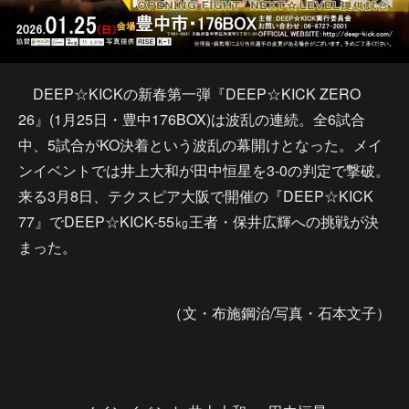
DEEP☆KICKの新春第一弾『DEEP☆KICK ZERO
26』(1月25日・豊中176BOX)は波乱の連続。全6試合
中、5試合がKO決着という波乱の幕開けとなった。メイ
ンイベントでは井上大和が田中恒星を3-0の判定で撃破。
来る3月8日、テクスピア大阪で開催の『DEEP☆KICK
77』でDEEP☆KICK-55㎏王者・保井広輝への挑戦が決
まった。
（文・布施鋼治/写真・石本文子）