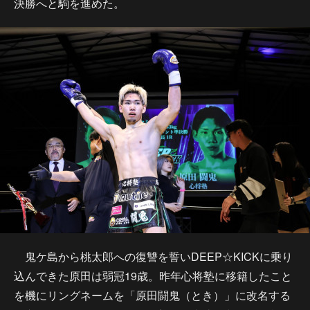
決勝へと駒を進めた。
鬼ケ島から桃太郎への復讐を誓いDEEP☆KICKに乗り
込んできた原田は弱冠19歳。昨年心将塾に移籍したこと
を機にリングネームを「原田闘鬼（とき）」に改名する