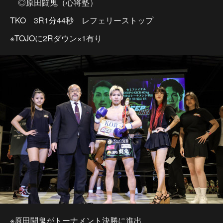
◎原田闘鬼（心将塾）
TKO 3R1分44秒 レフェリーストップ
※TOJOに2Rダウン×1有り
※原田闘鬼がトーナメント決勝に進出