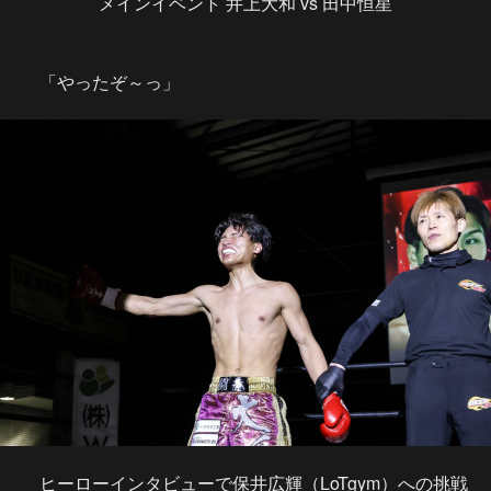
メインイベント 井上大和 vs 田中恒星
「やったぞ～っ」
ヒーローインタビューで保井広輝（LoTgym）への挑戦