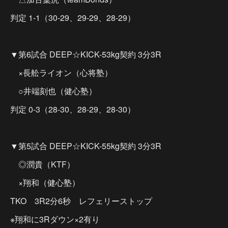
判定 1-1（30-29、29-29、28-29）
▼第6試合 DEEP☆KICK-53kg契約 3分3R
×長舩ライオン（心将塾）
○井端刻也（健心塾）
判定 0-3（28-30、28-29、28-30）
▼第5試合 DEEP☆KICK-55kg契約 3分3R
◎潤貴（KTF）
×翔和（健心塾）
TKO 3R2分6秒 レフェリーストップ
※翔和に3Rダウン×2有り