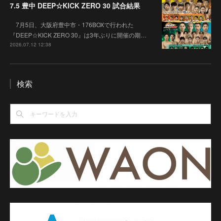
7.5 豊中 DEEP☆KICK ZERO 30 試合結果
7月5日、大阪府豊中市・176BOXで行われた
『DEEP☆KICK ZERO 30』は3年ぶりに開催の期…
2026.07.12 12:38
検索