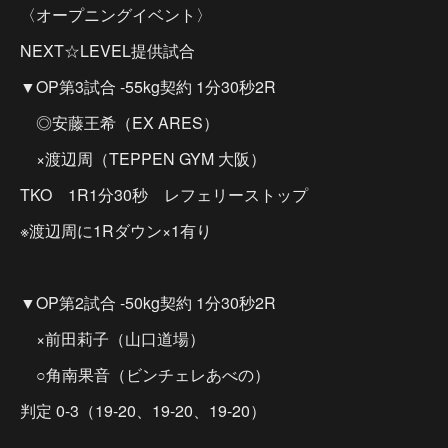
〈オープニングイベント〉
NEXT☆LEVEL提供試合
▼OP第3試合 -55kg契約 1分30秒2R
◎安藤王希（EX ARES）
×渡辺周（TEPPEN GYM 大阪）
TKO 1R1分30秒 レフェリーストップ
※渡辺周に1Rダウン×1有り
▼OP第2試合 -50kg契約 1分30秒2R
×前田莉子（山口道場）
○角南果音（ビンチェレあべの）
判定 0-3（19-20、19-20、19-20）