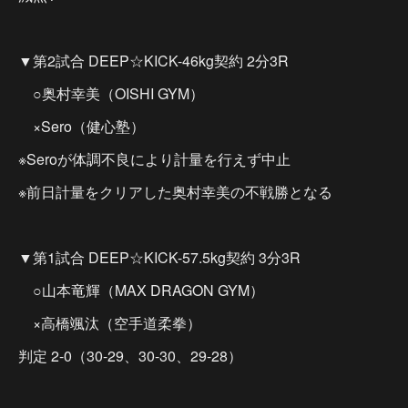
▼第2試合 DEEP☆KICK-46kg契約 2分3R
○奥村幸美（OISHI GYM）
×Sero（健心塾）
※Seroが体調不良により計量を行えず中止
※前日計量をクリアした奥村幸美の不戦勝となる
▼第1試合 DEEP☆KICK-57.5kg契約 3分3R
○山本竜輝（MAX DRAGON GYM）
×高橋颯汰（空手道柔拳）
判定 2-0（30-29、30-30、29-28）