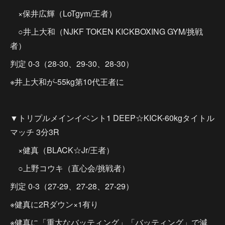
×保井広輝（LoTgym/王者）
○井上大和（NJKF TOKEN KICKBOXING GYM/挑戦
者）
判定 0-3（28-30、29-30、28-30）
※井上大和が-55kg第10代王者に
▼トリプルメインイベント1 DEEP☆KICK-60kgタイトル
マッチ 3分3R
×健真（BLACK☆Jr/王者）
○上野コウキ（直心会/挑戦者）
判定 0-3（27-29、27-28、27-29）
※健真に2Rダウン×1有り
※健真に「重大なバッティング」「バッティング」で減