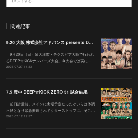
関連記事
9.20 大阪 株式会社アドバンス presents DEEP☆KICK 79･80 7月の準決勝を勝ち抜いた6名による-53kg･-65kg･QUEEN-46kgと3つの王座決定戦の開催が決定！
9月20日（日）泉大津市・テクスピア大阪で行われ
るDEEP☆KICKナンバーズ大会。今大会では実に…
2026.07.27 14:33
7.5 豊中 DEEP☆KICK ZERO 31 試合結果
前日計量前、メインに出場予定だったゆいらは体調
不良となり緊急搬送されドクターストップに。そこ…
2026.07.12 12:57