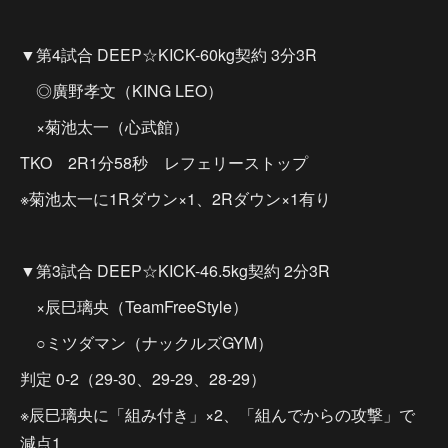
▼第4試合 DEEP☆KICK-60kg契約 3分3R
◎廣野孝文（KING LEO）
×菊池太一（心武館）
TKO 2R1分58秒 レフェリーストップ
※菊池太一に1Rダウン×1、2Rダウン×1有り
▼第3試合 DEEP☆KICK-46.5kg契約 2分3R
×辰巳璃央（TeamFreeStyle）
○ミツダマン（ナックルズGYM）
判定 0-2（29-30、29-29、28-29）
※辰巳璃央に「組み付き」×2、「組んでからの攻撃」で
減点1