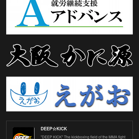
DEEP☆KICK
"DEEP KICK" The kickboxing field of the MMA fight