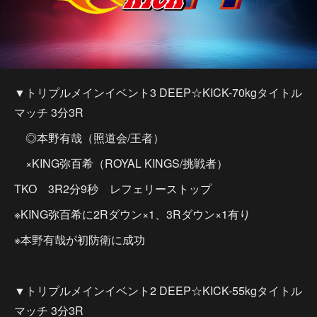
▼トリプルメインイベント3 DEEP☆KICK-70kgタイトル
マッチ 3分3R
◎本野有哉（照道会/王者）
×KING弥百希（ROYAL KINGS/挑戦者）
TKO 3R2分9秒 レフェリーストップ
※KING弥百希に2Rダウン×1、3Rダウン×1有り
※本野有哉が初防衛に成功
▼トリプルメインイベント2 DEEP☆KICK-55kgタイトル
マッチ 3分3R