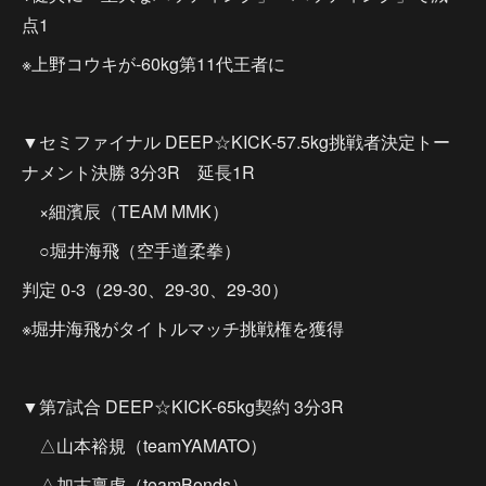
点1
※上野コウキが-60kg第11代王者に
▼セミファイナル DEEP☆KICK-57.5kg挑戦者決定トー
ナメント決勝 3分3R 延長1R
×細濱辰（TEAM MMK）
○堀井海飛（空手道柔拳）
判定 0-3（29-30、29-30、29-30）
※堀井海飛がタイトルマッチ挑戦権を獲得
▼第7試合 DEEP☆KICK-65kg契約 3分3R
△山本裕規（teamYAMATO）
△加古稟虎（teamBonds）