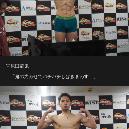
▽原田闘鬼
「鬼の力みせてバチバチしばきまわす！」