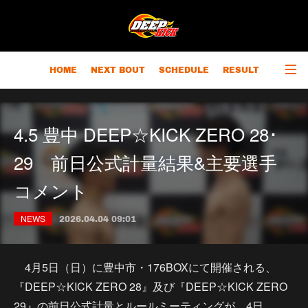
HOME
NEXT BOUT
SCHEDULE
RESULT
RANKING
CHAMPIONS
OUTLINE
4.5 豊中 DEEP☆KICK ZERO 28･
29 前日公式計量結果&主要選手
コメント
NEWS
2026.04.04 09:01
4月5日（日）に豊中市・176BOXにて開催される、
『DEEP☆KICK ZERO 28』及び『DEEP☆KICK ZERO
29』の前日公式計量とルールミーティングが、4日