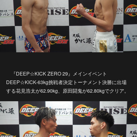
『DEEP☆KICK ZERO 29』メインイベント
DEEP☆KICK-63kg挑戦者決定トーナメント決勝に出場
する花見浩太が62.90kg、原田闘鬼が62.80kgでクリア。