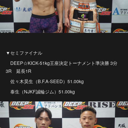
▼セミファイナル
DEEP☆KICK-51kg王座決定トーナメント準決勝 3分
3R 延長1R
佐々木昊生（B.F.A-SEED）51.00kg
泰生（NJKF誠輪ジム）51.00kg