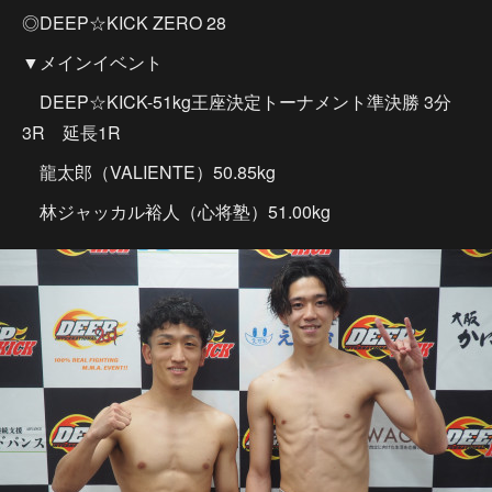
◎DEEP☆KICK ZERO 28
▼メインイベント
DEEP☆KICK-51kg王座決定トーナメント準決勝 3分
3R 延長1R
龍太郎（VALIENTE）50.85kg
林ジャッカル裕人（心将塾）51.00kg