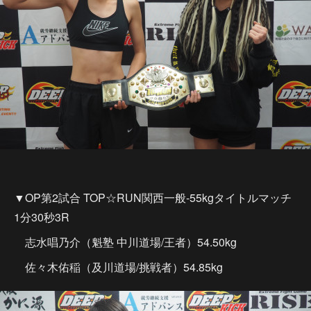
▼OP第2試合 TOP☆RUN関西一般-55kgタイトルマッチ
1分30秒3R
志水唱乃介（魁塾 中川道場/王者）54.50kg
佐々木佑稲（及川道場/挑戦者）54.85kg