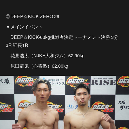
◎DEEP☆KICK ZERO 29
▼メインイベント
DEEP☆KICK-63kg挑戦者決定トーナメント決勝 3分
3R 延長1R
花見浩太（NJKF大和ジム）62.90kg
原田闘鬼（心将塾）62.80kg