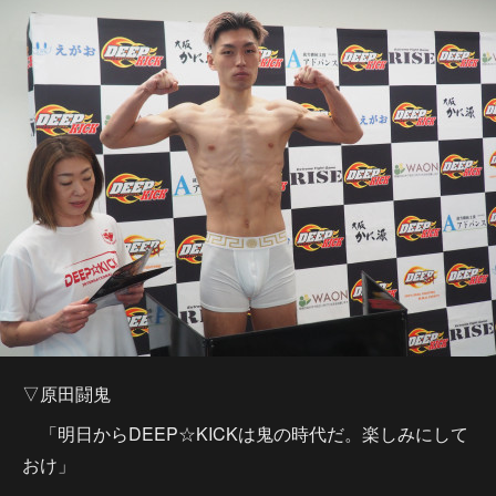
▽原田闘鬼
「明日からDEEP☆KICKは鬼の時代だ。楽しみにして
おけ」