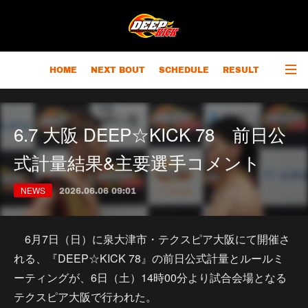
HOME
NEXT BOUT
SCHEDULE
RESULT
RANKING
CHAMPIONS
OUTLINE
6.7 大阪 DEEP☆KICK 78 前日公
式計量結果&主要選手コメント
NEWS
2026.06.06 09:01
6月7日（日）に泉大津市・テクスピア大阪にて開催さ
れる、『DEEP☆KICK 78』の前日公式計量とルールミ
ーティングが、6日（土）14時00分より試合会場となる
テクスピア大阪で行われた。