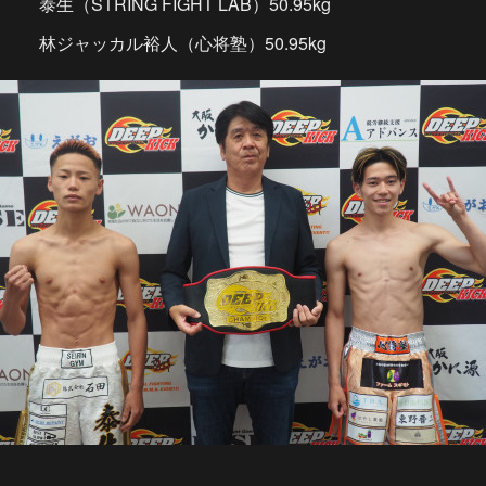
泰生（STRING FIGHT LAB）50.95kg
林ジャッカル裕人（心将塾）50.95kg