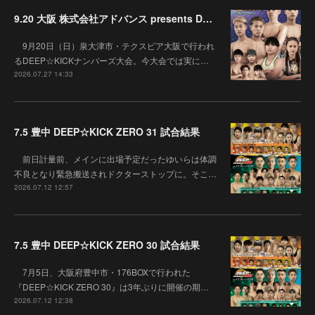
9.20 大阪 株式会社アドバンス presents DEEP☆KICK 79･80 7月の準決勝を勝ち抜いた6名による-53kg･-65kg･QUEEN-46kgと3つの王座決定戦の開催が決定！
9月20日（日）泉大津市・テクスピア大阪で行われ
るDEEP☆KICKナンバーズ大会。今大会では実に…
2026.07.27 14:33
7.5 豊中 DEEP☆KICK ZERO 31 試合結果
前日計量前、メインに出場予定だったゆいらは体調
不良となり緊急搬送されドクターストップに。そこ…
2026.07.12 12:57
7.5 豊中 DEEP☆KICK ZERO 30 試合結果
7月5日、大阪府豊中市・176BOXで行われた
『DEEP☆KICK ZERO 30』は3年ぶりに開催の期…
2026.07.12 12:38