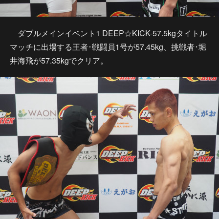
ダブルメインイベント1 DEEP☆KICK-57.5kgタイトル
マッチに出場する王者･戦闘員1号が57.45kg、挑戦者･堀
井海飛が57.35kgでクリア。