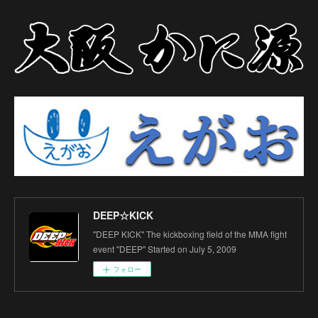
DEEP☆KICK
"DEEP KICK" The kickboxing field of the MMA fight
event "DEEP" Started on July 5, 2009
フォロー