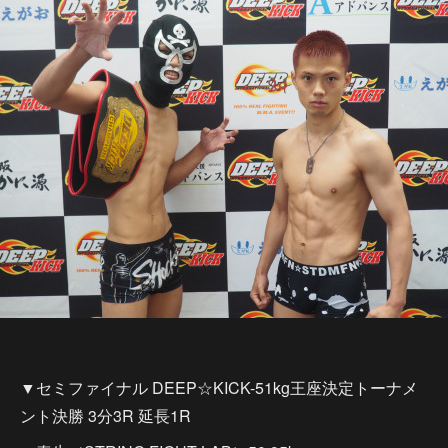
▼セミファイナル DEEP☆KICK-51kg王座決定トーナメ
ント決勝 3分3R 延長1R