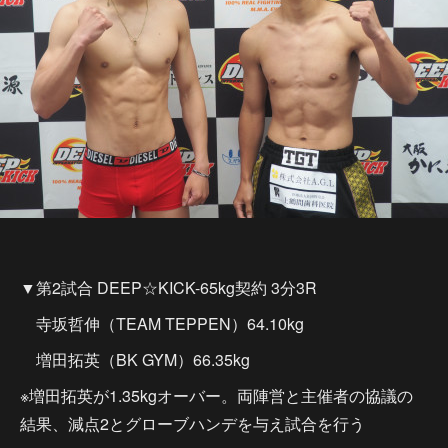
▼第2試合 DEEP☆KICK-65kg契約 3分3R
寺坂哲伸（TEAM TEPPEN）64.10kg
増田拓英（BK GYM）66.35kg
※増田拓英が1.35kgオーバー。両陣営と主催者の協議の
結果、減点2とグローブハンデを与え試合を行う