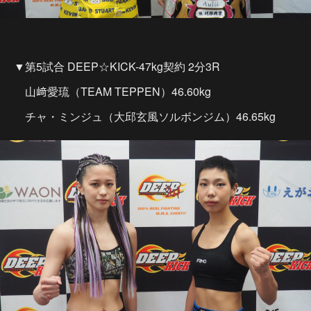
▼第5試合 DEEP☆KICK-47kg契約 2分3R
山﨑愛琉（TEAM TEPPEN）46.60kg
チャ・ミンジュ（大邱玄風ソルボンジム）46.65kg