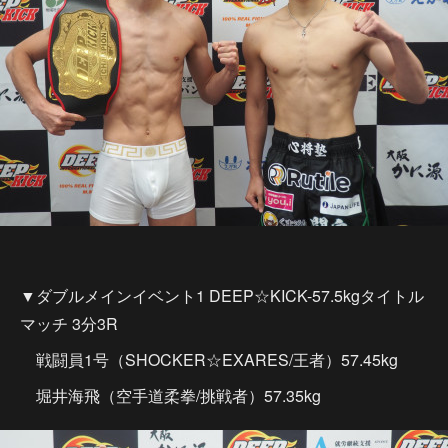
▼ダブルメインイベント1 DEEP☆KICK-57.5kgタイトル
マッチ 3分3R
戦闘員1号（SHOCKER☆EXARES/王者）57.45kg
堀井海飛（空手道柔拳/挑戦者）57.35kg