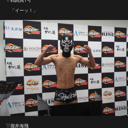
「イーッ！」
▽堀井海飛