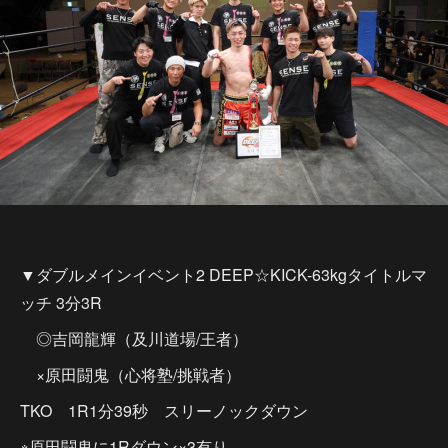
▼ダブルメインイベント2 DEEP☆KICK-63kgタイトルマ
ッチ 3分3R
◎吉岡龍輝（及川道場/王者）
×原田闘鬼（心将塾/挑戦者）
TKO 1R1分39秒 スリーノックダウン
※原田闘鬼に1Rダウン×3有り