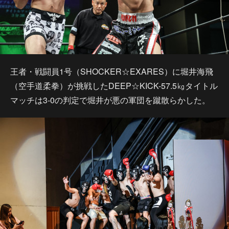
王者・戦闘員1号（SHOCKER☆EXARES）に堀井海飛
（空手道柔拳）が挑戦したDEEP☆KICK-57.5㎏タイトル
マッチは3-0の判定で堀井が悪の軍団を蹴散らかした。