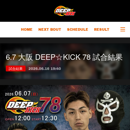
HOME
NEXT BOUT
SCHEDULE
RESULT
RANKING
CHAMPIONS
OUTLINE
6.7 大阪 DEEP☆KICK 78 試合結果
試合結果
2026.06.16 19:40