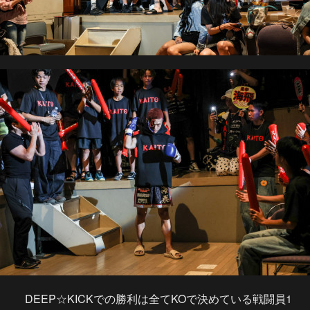
DEEP☆KICKでの勝利は全てKOで決めている戦闘員1