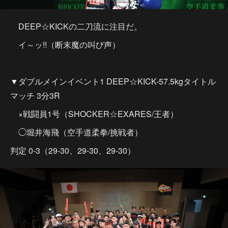
DEEP☆KICKの二刀流に注目だ。
イ～ッ!!（断末魔の叫び声）
▼ダブルメインイベント1 DEEP☆KICK-57.5kgタイトル
マッチ 3分3R
×戦闘員1号（SHOCKER☆EXARES/王者）
◯堀井海飛（空手道柔拳/挑戦者）
判定 0-3（29-30、29-30、29-30）