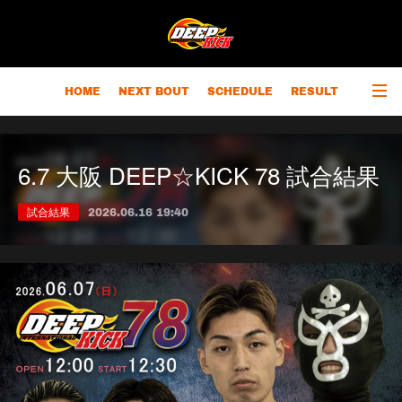
HOME
NEXT BOUT
SCHEDULE
RESULT
RANKING
CHAMPIONS
OUTLINE
6.7 大阪 DEEP☆KICK 78 試合結果
試合結果
2026.06.16 19:40