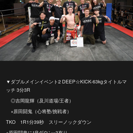
▼ダブルメインイベント2 DEEP☆KICK-63kgタイトルマ
ッチ 3分3R
◎吉岡龍輝（及川道場/王者）
×原田闘鬼（心将塾/挑戦者）
TKO 1R1分39秒 スリーノックダウン
※原田闘鬼に1Rダウン×3有り