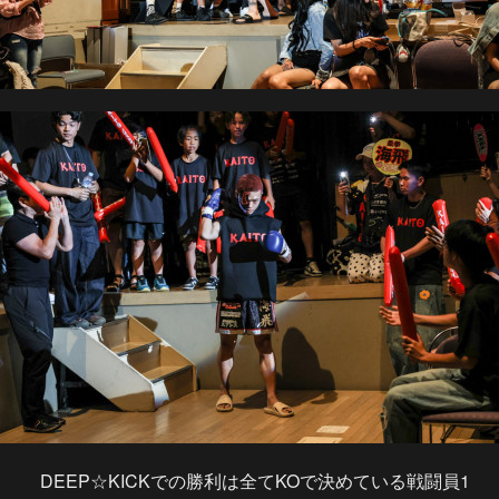
DEEP☆KICKでの勝利は全てKOで決めている戦闘員1