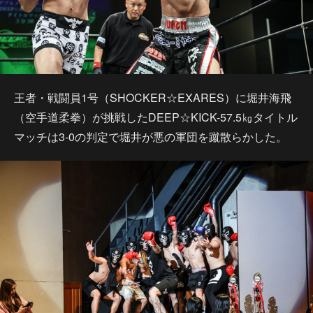
王者・戦闘員1号（SHOCKER☆EXARES）に堀井海飛
（空手道柔拳）が挑戦したDEEP☆KICK-57.5㎏タイトル
マッチは3-0の判定で堀井が悪の軍団を蹴散らかした。