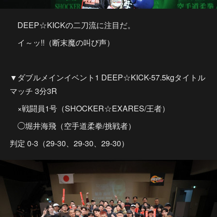
DEEP☆KICKの二刀流に注目だ。
イ～ッ!!（断末魔の叫び声）
▼ダブルメインイベント1 DEEP☆KICK-57.5kgタイトル
マッチ 3分3R
×戦闘員1号（SHOCKER☆EXARES/王者）
◯堀井海飛（空手道柔拳/挑戦者）
判定 0-3（29-30、29-30、29-30）