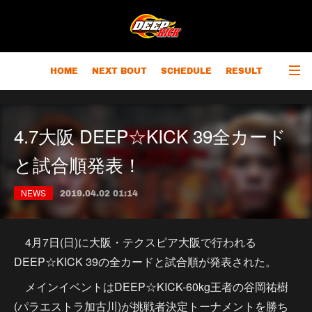
HOME
NEXT BOUT
SCHEDULE
RESULT
RANKING
CHAMPIONS
OUTLINE
4.7大阪 DEEP☆KICK 39全カード
と試合順発表！
NEWS
2019.04.02 01:14
4月7日(日)に大阪・テクスピア大阪で行われる
DEEP☆KICK 39の全カードと試合順が発表された。
メインイベントはDEEP☆KICK-60kg王者の谷岡祐樹
(パラエストラ加古川)が挑戦者決定トーナメントを勝ち