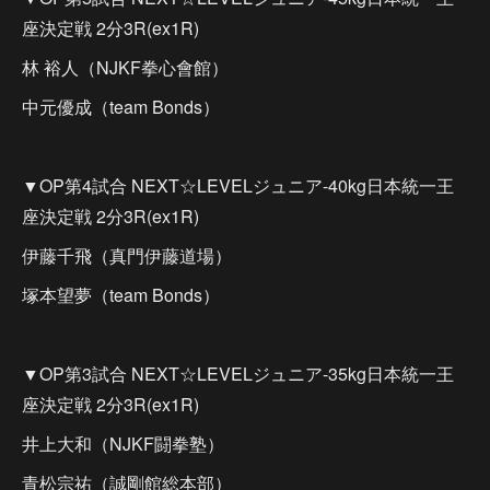
座決定戦 2分3R(ex1R)
林 裕人（NJKF拳心會館）
中元優成（team Bonds）
▼OP第4試合 NEXT☆LEVELジュニア-40kg日本統一王
座決定戦 2分3R(ex1R)
伊藤千飛（真門伊藤道場）
塚本望夢（team Bonds）
▼OP第3試合 NEXT☆LEVELジュニア-35kg日本統一王
座決定戦 2分3R(ex1R)
井上大和（NJKF闘拳塾）
青松宗祐（誠剛館総本部）