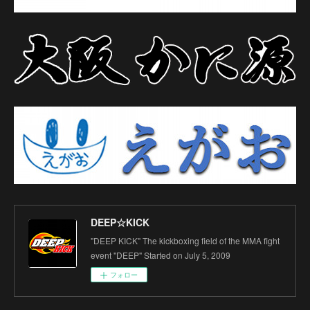
DEEP☆KICK
"DEEP KICK" The kickboxing field of the MMA fight
event "DEEP" Started on July 5, 2009
フォロー