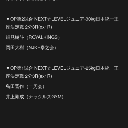
▼OP第2試合 NEXT☆LEVELジュニア-30kg日本統一王
座決定戦 2分3R(ex1R)
細見樹斗（ROYALKINGS）
岡田大樹（NJKF拳之会）
▼OP第1試合 NEXT☆LEVELジュニア-25kg日本統一王
座決定戦 2分3R(ex1R)
島田晋作（二刃会）
井上剛成（ナックルズGYM）