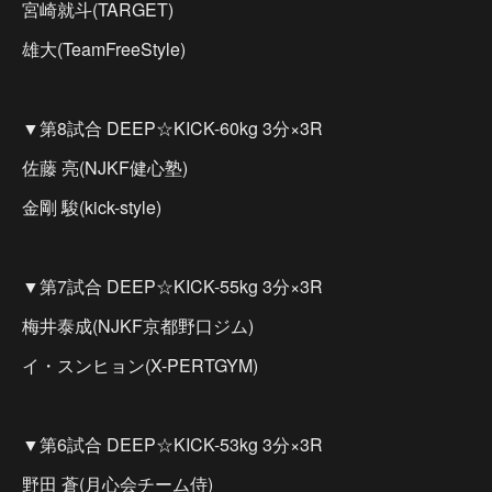
宮崎就斗(TARGET)
雄大(TeamFreeStyle)
▼第8試合 DEEP☆KICK-60kg 3分×3R
佐藤 亮(NJKF健心塾)
金剛 駿(kick-style)
▼第7試合 DEEP☆KICK-55kg 3分×3R
梅井泰成(NJKF京都野口ジム)
イ・スンヒョン(X-PERTGYM)
▼第6試合 DEEP☆KICK-53kg 3分×3R
野田 蒼(月心会チーム侍)