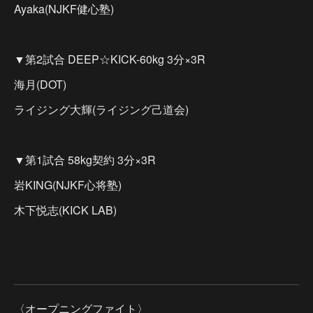
Ayaka(NJKF健心塾)
▼第2試合 DEEP☆KICK-60kg 3分×3R
海月(DOT)
ライジング大輝(ライジング己道会)
▼第1試合 58kg契約 3分×3R
岩KING(NJKF心将塾)
木下悦志(KICK LAB)
〈オープニングファイト〉