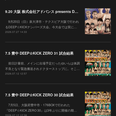
9.20 大阪 株式会社アドバンス presents DEEP☆KICK 79･80 7月の準決勝を勝ち抜いた6名による-53kg･-65kg･QUEEN-46kgと3つの王座決定戦の開催が決定！
9月20日（日）泉大津市・テクスピア大阪で行われ
るDEEP☆KICKナンバーズ大会。今大会では実に…
2026.07.27 14:33
7.5 豊中 DEEP☆KICK ZERO 31 試合結果
前日計量前、メインに出場予定だったゆいらは体調
不良となり緊急搬送されドクターストップに。そこ…
2026.07.12 12:57
7.5 豊中 DEEP☆KICK ZERO 30 試合結果
7月5日、大阪府豊中市・176BOXで行われた
『DEEP☆KICK ZERO 30』は3年ぶりに開催の期…
2026.07.12 12:38