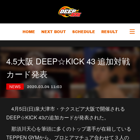
HOME
NEXT BOUT
SCHEDULE
RESULT
RANKING
CHAMPIONS
OUTLINE
4.5大阪 DEEP☆KICK 43 追加対戦
カード発表
NEWS
2020.03.04 11:03
4月5日(日)泉大津市・テクスピア大阪で開催される
DEEP☆KICK 43の追加カードが発表された。
那須川天心を筆頭に多くのトップ選手が在籍している
TEPPEN GYMから、プロとアマチュア合わせて３人の