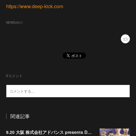
https://www.deep-kick.com
NEWS
(
341
)
0
コメント
関連記事
9.20 大阪 株式会社アドバンス presents DEEP☆KICK 79･80 7月の準決勝を勝ち抜いた6名による-53kg･-65kg･QUEEN-46kgと3つの王座決定戦の開催が決定！