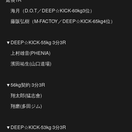
海月（D.O.T／DEEP☆KICK-60kg3位）
藤阪弘樹（M-FACTOY／DEEP☆KICK-65kg4位）
▼DEEP☆KICK-55kg 3分3R
上村雄音(PHENIA)
濱田祐生(山口道場)
▼56kg契約 3分3R
翔太郎(猛志會)
翔磨(多田ジム)
▼DEEP☆KICK-53kg 3分3R