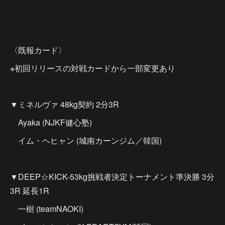
〈既報カード〉
※初回リリースの対戦カードから一部変更あり
▼ミネルヴァ 48kg契約 2分3R
Ayaka (NJKF健心塾)
イム・ヘヒャン (城南カーンジム／韓国)
▼DEEP☆KICK-53kg挑戦者決定トーナメント準決勝 3分
3R 延長1R
一樹 (teamNAOKI)