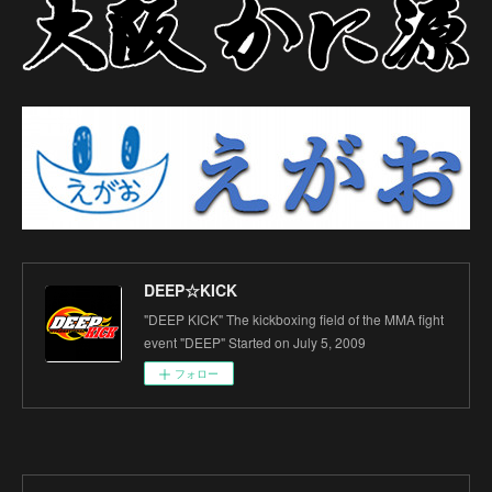
DEEP☆KICK
"DEEP KICK" The kickboxing field of the MMA fight
event "DEEP" Started on July 5, 2009
フォロー