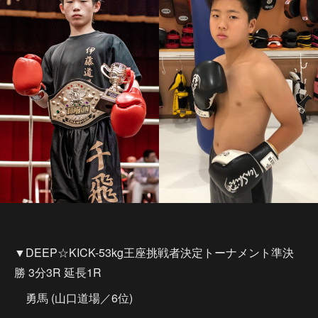
▼DEEP☆KICK-53kg王座挑戦者決定トーナメント準決
勝 3分3R 延長1R
勇馬 (山口道場／6位)