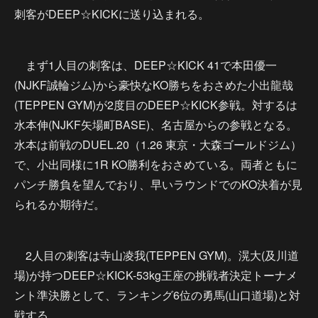
刺客がDEEP☆KICKに送り込まれる。
まず1人目の刺客は、DEEP☆KICK 41で本田優一
(NJKF誠輪ジム)から豪快なKO勝ちをおさめた小出龍哉
(TEPPEN GYM)が2度目のDEEP☆KICK参戦。対するは
水本伸(NJKF矢場町BASE)、名古屋からの参戦となる。
水本は前戦のDUEL.20（1.26 東京・大森ゴールドジム）
で、小出同様に1R KO勝利をおさめている。両者ともに
パンチ勝負を望んでおり、早いラウンドでのKO決着が見
られるか期待だ。
2人目の刺客は寺山凌我(TEPPEN GYM)。滉大(及川道
場)が持つDEEP☆KICK-53kg王座の挑戦者決定トーナメ
ント準決勝として、ランキング6位の勇馬(山口道場)と対
戦する。