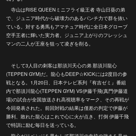
寺山はRISE QUEENミニフライ級王者 寺山日葵の弟
で、ジュニア時代から破壊力のあるパンチ力で群を抜い
ている。対する勇馬もアマチュア時代に全日本グローブ
空手王者に輝いた実力者。ジュニア上がりのフレッシュ
マンの二人が王座を狙って凌ぎを削る。
そして3人目の刺客は那須川天心の弟 那須川龍心
(TEPPEN GYM)だ。龍心もDEEP☆KICKには2度目の参
戦となる。1月20日、日本テレビ系列『有吉ゼミ』番組
内で那須川龍心(TEPPEN GYM) VS伊藤千飛(真門伊藤道
場)の試合が全国放送され高視聴率をマーク、その再戦が
今回発表された。前回対戦の結果は僅差の判定で伊藤が
勝利、敗れた龍心はこれで心に火が点き、打倒 伊藤千飛
で特訓に励む毎日を送っている。
龍心がリベンジを果たして那須川の血統の強さを見せ