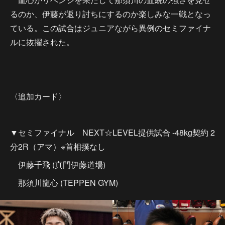
るのか、伊藤が返り討ちにするのか楽しみな一戦となっ
ている。この試合はジュニアながら異例のセミファイナ
ルに抜擢された。
〈追加カード〉
▼セミファイナル NEXT☆LEVEL提供試合 -48kg契約 2
分2R（アマ）※首相撲なし
伊藤千飛 (真門伊藤道場)
那須川龍心 (TEPPEN GYM)