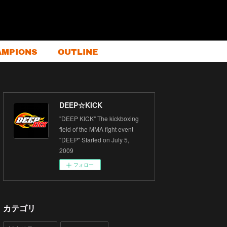
AMPIONS
OUTLINE
DEEP☆KICK
"DEEP KICK" The kickboxing
field of the MMA fight event
"DEEP" Started on July 5,
2009
フォロー
カテゴリ