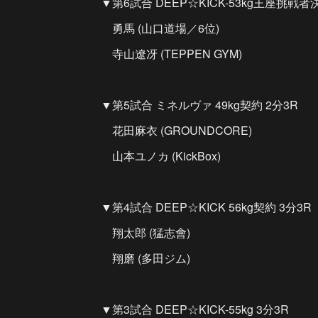
▼第6試合 DEEP☆KICK-53kg王座挑戦
勇馬 (山口道場／6位)
寺山遼冴 (TEPPEN GYM)
▼第5試合 ミネルヴァ 49kg契約 2分3R
花田麻衣 (GROUNDCORE)
山本ユノカ (KickBox)
▼第4試合 DEEP☆KICK 56kg契約 3分3R
翔太郎 (猛志會)
翔磨 (多田ジム)
▼第3試合 DEEP☆KICK-55kg 3分3R