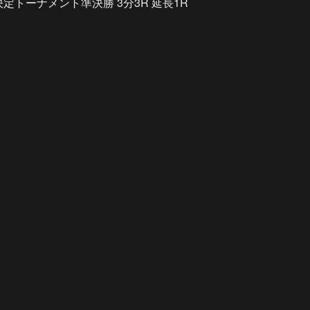
者決定トーナメント準決勝 3分3R 延長1R