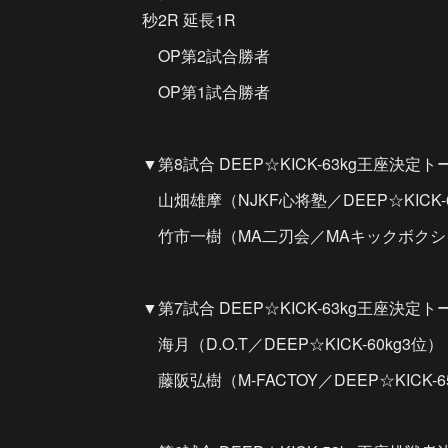
秒2R 延長1R
OP第2試合勝者
OP第1試合勝者
▼第8試合 DEEP☆KICK-63kg王座決定ト
山畑雄摩（NJKF心将塾／DEEP☆KICK-6
竹市一樹（MA二刃会／MAキックボクシ
▼第7試合 DEEP☆KICK-63kg王座決定ト
海月（D.O.T／DEEP☆KICK-60kg3位）
藤阪弘樹（M-FACTOY／DEEP☆KICK-6