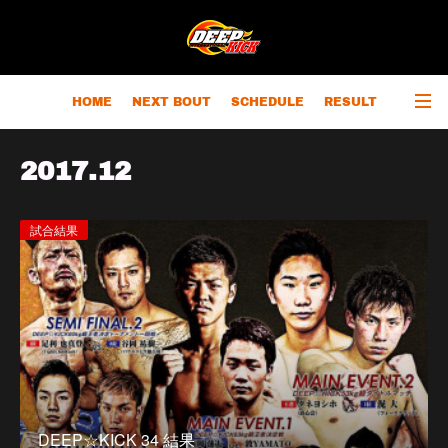
HOME
NEXT BOUT
SCHEDULE
RESULT
RANKING
CHAMPIONS
OUTLINE
2017
.
12
試合結果
DEEP☆KICK 34 結果