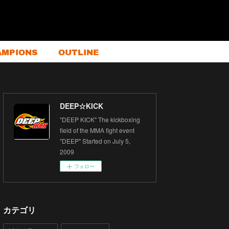
AMPIONS
OUTLINE
DEEP☆KICK
"DEEP KICK" The kickboxing
field of the MMA fight event
"DEEP" Started on July 5,
2009
フォロー
カテゴリ