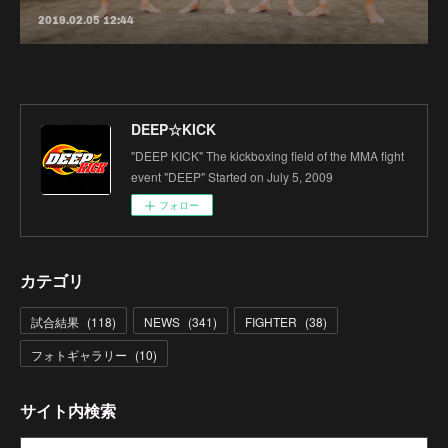
2019.02.05 12:44
DEEP☆KICK
"DEEP KICK" The kickboxing field of the MMA fight
event "DEEP" Started on July 5, 2009
フォロー
カテゴリ
試合結果
(
118
)
NEWS
(
341
)
FIGHTER
(
38
)
フォトギャラリー
(
10
)
サイト内検索