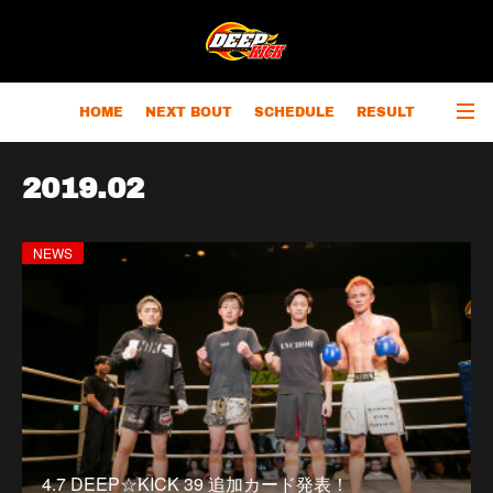
HOME
NEXT BOUT
SCHEDULE
RESULT
RANKING
CHAMPIONS
OUTLINE
2019
.
02
NEWS
4.7 DEEP☆KICK 39 追加カード発表！