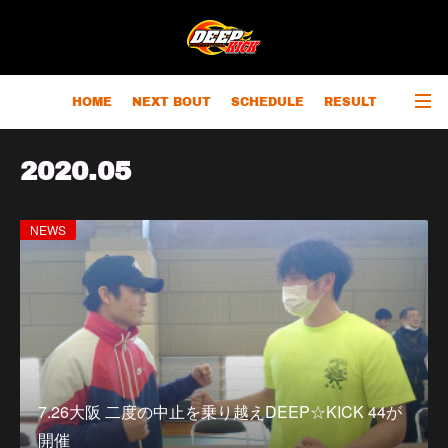
HOME
NEXT BOUT
SCHEDULE
RESULT
RANKING
CHAMPIONS
OUTLINE
2020
.
05
NEWS
7.26大阪 二度の中止を乗り越えDEEP☆KICK 44が
開催