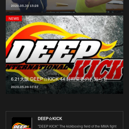
2020.05.30 15:28
NEWS
6.21大阪 DEEP☆KICK 44 日程変更のお知らせ
2020.05.09 07:57
DEEP☆KICK
"DEEP KICK" The kickboxing field of the MMA fight