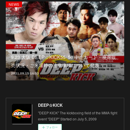
NEWS
9.23 大阪 DEEP☆KICK55･56 中止カード・座席販
売状況・ご来場時の注意事項について発表
2021.09.15 14:53
DEEP☆KICK
"DEEP KICK" The kickboxing field of the MMA fight
event "DEEP" Started on July 5, 2009
フォロー