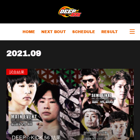
HOME
NEXT BOUT
SCHEDULE
RESULT
RANKING
CHAMPIONS
OUTLINE
2021
.
09
試合結果
DEEP☆KICK 56 結果