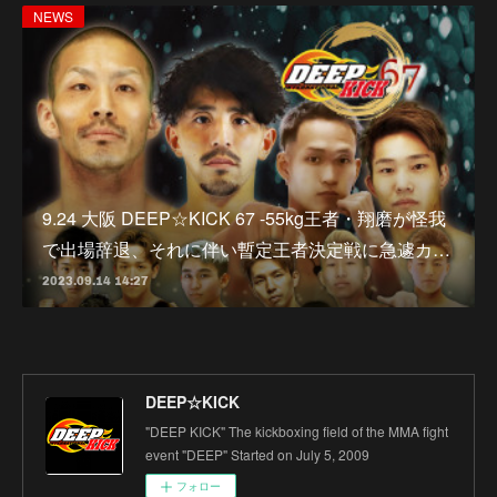
NEWS
9.24 大阪 DEEP☆KICK 67 -55kg王者・翔磨が怪我
で出場辞退、それに伴い暫定王者決定戦に急遽カ…
2023.09.14 14:27
DEEP☆KICK
"DEEP KICK" The kickboxing field of the MMA fight
event "DEEP" Started on July 5, 2009
フォロー