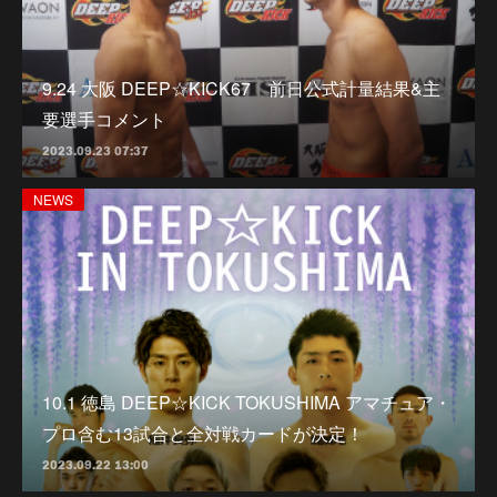
9.24 大阪 DEEP☆KICK67 前日公式計量結果&主
要選手コメント
2023.09.23 07:37
NEWS
10.1 徳島 DEEP☆KICK TOKUSHIMA アマチュア・
プロ含む13試合と全対戦カードが決定！
2023.09.22 13:00