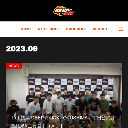
HOME
NEXT BOUT
SCHEDULE
RESULT
RANKING
CHAMPIONS
OUTLINE
2023
.
09
NEWS
10.1 徳島 DEEP☆KICK TOKUSHIMA 前日公式計
量結果&主要選手コメント