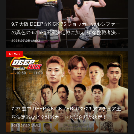
9.7 大阪 DEEP☆KICK 75 ショッカーvsルシファー
の異色の-57.5kg王座決定戦に加え-70kg挑戦者決…
2025.07.25 14:03
NEWS
7.27 豊中 DEEP☆KICK ZERO 22･23 アマチュア王
座決定戦など全対戦カードと試合順が決定！
2025.07.15 14:41