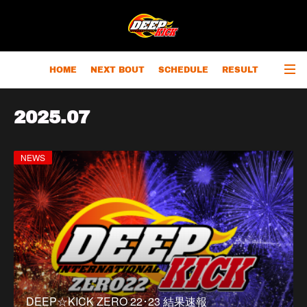
HOME
NEXT BOUT
SCHEDULE
RESULT
RANKING
CHAMPIONS
OUTLINE
2025
.
07
NEWS
DEEP☆KICK ZERO 22･23 結果速報