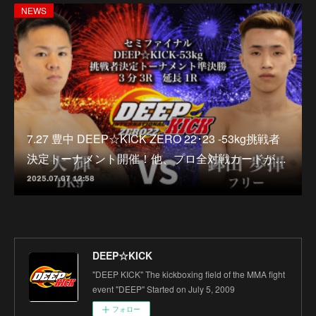
NEWS
7.27 豊中 DEEP☆KICK ZERO 22･23 -53kg挑戦者
決定トーナメント開催！他、プロ全対戦カードが…
2025.07.07 12:58
DEEP☆KICK
"DEEP KICK" The kickboxing field of the MMA fight
event "DEEP" Started on July 5, 2009
フォロー