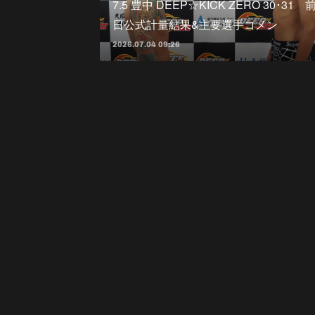
7.5 豊中 DEEP☆KICK ZERO 30･31 
日公式計量結果&主要選手コメン
2026.07.04 09:26