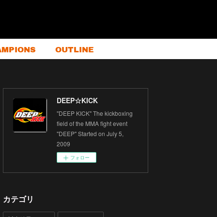
AMPIONS
OUTLINE
DEEP☆KICK
"DEEP KICK" The kickboxing
field of the MMA fight event
"DEEP" Started on July 5,
2009
フォロー
カテゴリ