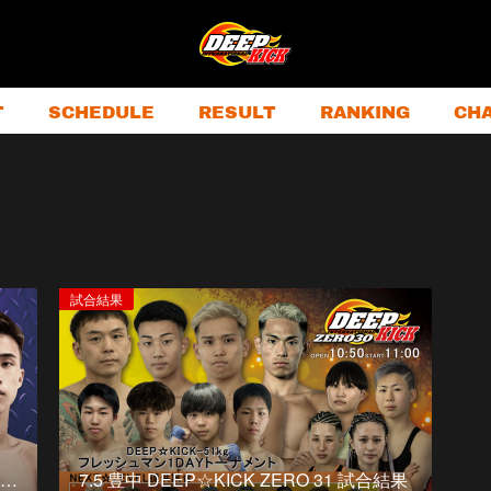
T
SCHEDULE
RESULT
RANKING
CH
試合結果
ち…
7.5 豊中 DEEP☆KICK ZERO 31 試合結果