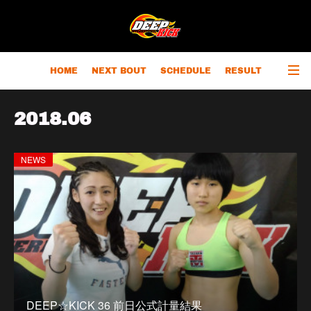
HOME
NEXT BOUT
SCHEDULE
RESULT
RANKING
CHAMPIONS
OUTLINE
2018
.
06
NEWS
DEEP☆KICK 36 前日公式計量結果