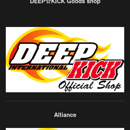
DEEP☆KICK Goods shop
Alliance