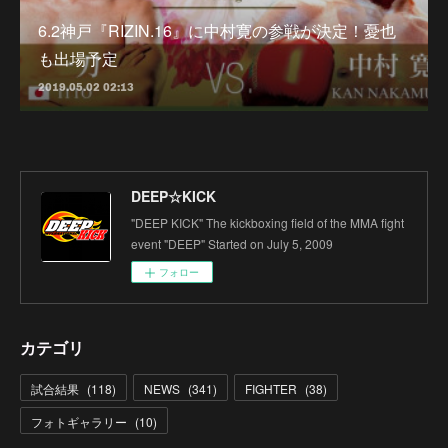
6.2神戸『RIZIN.16』に中村寛の参戦が決定！憂也
も出場予定
2019.05.02 02:13
DEEP☆KICK
"DEEP KICK" The kickboxing field of the MMA fight
event "DEEP" Started on July 5, 2009
フォロー
カテゴリ
試合結果
(
118
)
NEWS
(
341
)
FIGHTER
(
38
)
フォトギャラリー
(
10
)