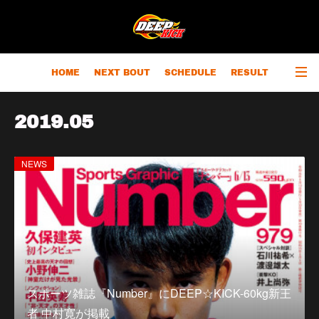
HOME
NEXT BOUT
SCHEDULE
RESULT
RANKING
CHAMPIONS
OUTLINE
2019
.
05
NEWS
スポーツ雑誌『Number』にDEEP☆KICK-60kg新王
者 中村寛が掲載