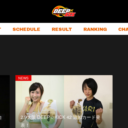
T
SCHEDULE
RESULT
RANKING
CH
NEWS
合
2.9大阪 DEEP☆KICK 42 追加カード発
表！