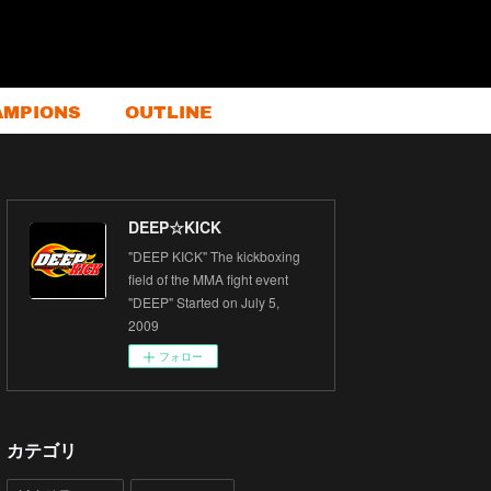
AMPIONS
OUTLINE
DEEP☆KICK
"DEEP KICK" The kickboxing
field of the MMA fight event
"DEEP" Started on July 5,
2009
フォロー
カテゴリ