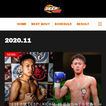
HOME
NEXT BOUT
SCHEDULE
RESULT
RANKING
CHAMPIONS
OUTLINE
2020
.
11
NEWS
12.13 大阪 DEEP☆KICK48･49 追加カードを発表！