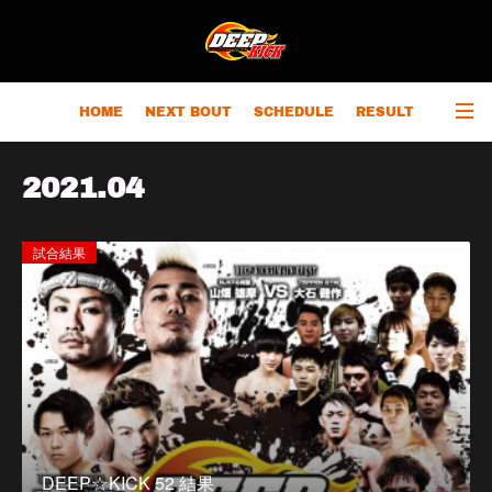
HOME
NEXT BOUT
SCHEDULE
RESULT
RANKING
CHAMPIONS
OUTLINE
2021
.
04
試合結果
DEEP☆KICK 52 結果