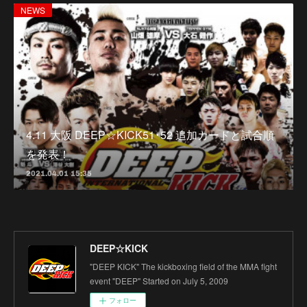
NEWS
4.11 大阪 DEEP☆KICK51･52 追加カードと試合順
を発表！
2021.04.01 15:35
DEEP☆KICK
"DEEP KICK" The kickboxing field of the MMA fight
event "DEEP" Started on July 5, 2009
フォロー