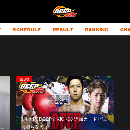
T
SCHEDULE
RESULT
RANKING
CH
NEWS
カ
7.4 大阪 DEEP☆KICK53 追加カードと試
…
合順を発表！