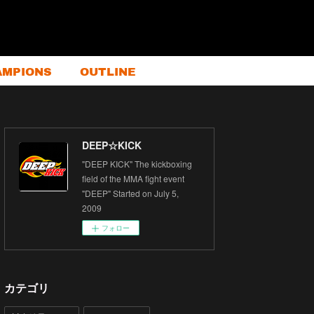
AMPIONS
OUTLINE
DEEP☆KICK
"DEEP KICK" The kickboxing
field of the MMA fight event
"DEEP" Started on July 5,
2009
フォロー
カテゴリ