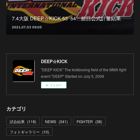
7.4大阪 DEEP☆KICK 53･54 前日公式計量結果
2021.07.03 09:05
DEEP☆KICK
"DEEP KICK" The kickboxing field of the MMA fight
event "DEEP" Started on July 5, 2009
フォロー
カテゴリ
試合結果
(
118
)
NEWS
(
341
)
FIGHTER
(
38
)
フォトギャラリー
(
10
)