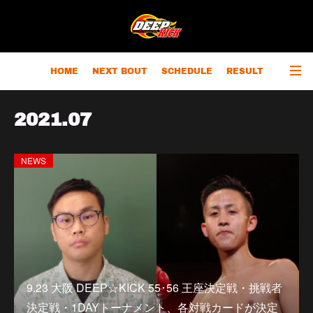
HOME
NEXT BOUT
SCHEDULE
RESULT
RANKING
CHAMPIONS
OUTLINE
2021
.
07
NEWS
9.23 大阪 DEEP☆KICK 55･56 王座決定戦・挑戦者
決定戦・1DAYトーナメント、各対戦カードが決定