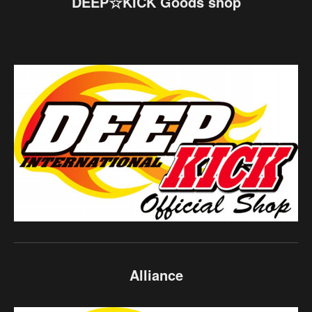
DEEP☆KICK Goods shop
Alliance