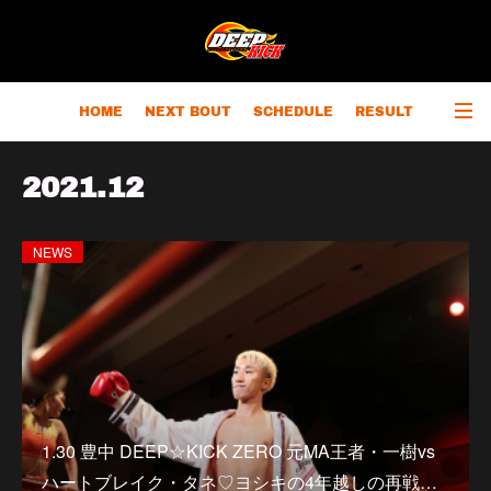
HOME
NEXT BOUT
SCHEDULE
RESULT
RANKING
CHAMPIONS
OUTLINE
2021
.
12
NEWS
1.30 豊中 DEEP☆KICK ZERO 元MA王者・一樹vs
ハートブレイク・タネ♡ヨシキの4年越しの再戦…