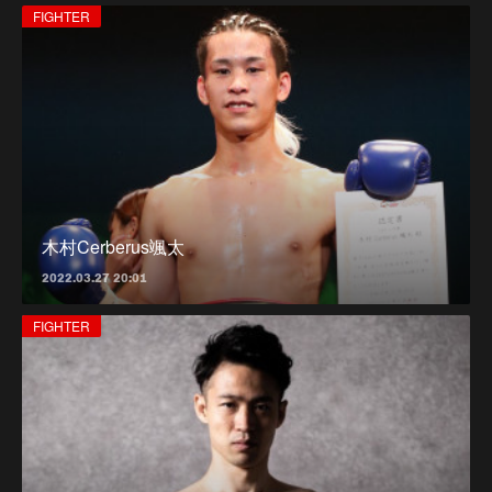
FIGHTER
木村Cerberus颯太
2022.03.27 20:01
FIGHTER