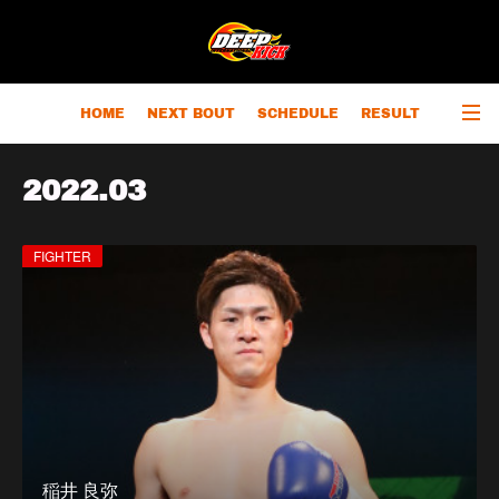
HOME
NEXT BOUT
SCHEDULE
RESULT
RANKING
CHAMPIONS
OUTLINE
2022
.
03
FIGHTER
稲井 良弥