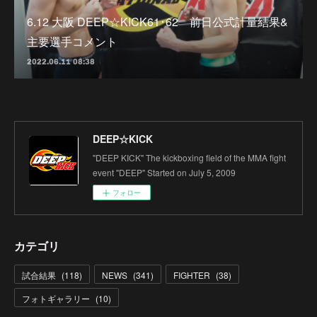
6.12 大阪 DEEP☆KICK61･62 前日公式計量結果&
主要選手コメント
2022.06.11 08:38
DEEP☆KICK
"DEEP KICK" The kickboxing field of the MMA fight
event "DEEP" Started on July 5, 2009
フォロー
カテゴリ
試合結果
(
118
)
NEWS
(
341
)
FIGHTER
(
38
)
フォトギャラリー
(
10
)