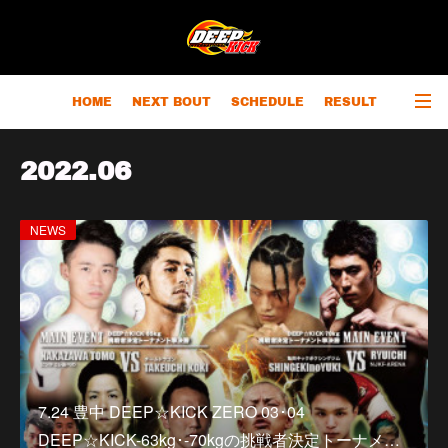
HOME
NEXT BOUT
SCHEDULE
RESULT
RANKING
CHAMPIONS
OUTLINE
2022
.
06
NEWS
7.24 豊中 DEEP☆KICK ZERO 03･04
DEEP☆KICK-63kg･-70kgの挑戦者決定トーナメ…