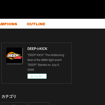
AMPIONS
OUTLINE
DEEP☆KICK
"DEEP KICK" The kickboxing
field of the MMA fight event
"DEEP" Started on July 5,
2009
フォロー
カテゴリ