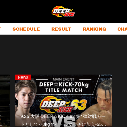
T
SCHEDULE
RESULT
RANKING
CH
NEWS
フ
9.25 大阪 DEEP☆KICK 63 第1弾対戦カー
…
ドとして-70kgタイトルマッチに加え-55…