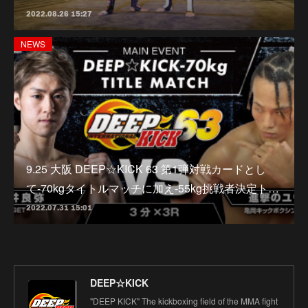
2022.08.26 15:27
NEWS
9.25 大阪 DEEP☆KICK 63 第1弾対戦カードとし
て-70kgタイトルマッチに加え-55kg挑戦者決定ト…
2022.07.31 15:01
DEEP☆KICK
"DEEP KICK" The kickboxing field of the MMA fight