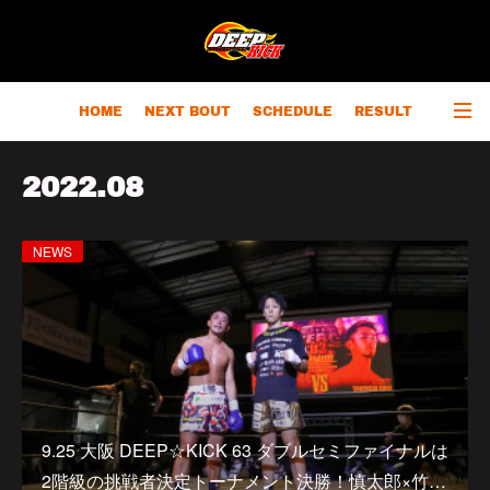
HOME
NEXT BOUT
SCHEDULE
RESULT
RANKING
CHAMPIONS
OUTLINE
2022
.
08
NEWS
9.25 大阪 DEEP☆KICK 63 ダブルセミファイナルは
2階級の挑戦者決定トーナメント決勝！慎太郎×竹…