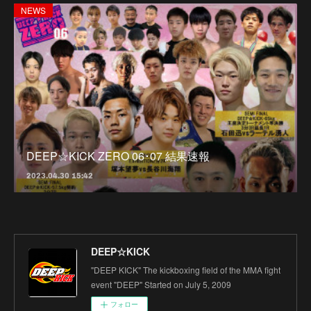
NEWS
DEEP☆KICK ZERO 06･07 結果速報
2023.04.30 15:42
DEEP☆KICK
"DEEP KICK" The kickboxing field of the MMA fight
event "DEEP" Started on July 5, 2009
フォロー