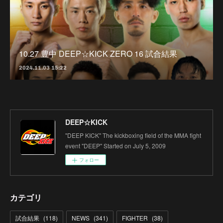
10.27 豊中 DEEP☆KICK ZERO 16 試合結果
2024.11.03 15:22
DEEP☆KICK
"DEEP KICK" The kickboxing field of the MMA fight
event "DEEP" Started on July 5, 2009
フォロー
カテゴリ
試合結果
(
118
)
NEWS
(
341
)
FIGHTER
(
38
)