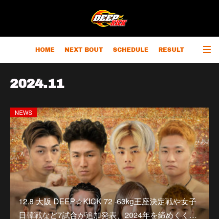
HOME
NEXT BOUT
SCHEDULE
RESULT
RANKING
CHAMPIONS
OUTLINE
2024
.
11
NEWS
12.8 大阪 DEEP☆KICK 72 -63kg王座決定戦や女子
日韓戦など7試合が追加発表、2024年を締めくく…