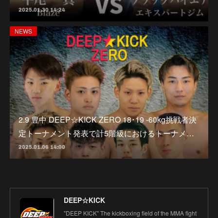
2025.01.30 14:24
NEWS
2.9 豊中 DEEP☆KICK ZERO 18･19 -60kg挑戦者決
定トーナメント発表で計5階級におけるトーナメ…
2025.01.06 14:00
DEEP☆KICK
"DEEP KICK" The kickboxing field of the MMA fight