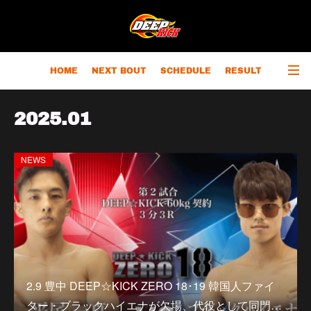
HOME
NEXT BOUT
SCHEDULE
RESULT
RANKING
CHAMPIONS
OUTLINE
2025
.
01
NEWS
2.9 豊中 DEEP☆KICK ZERO 18･19 韓国人ファイ
ター・ブラックハイエナが欠場、代役として同門…