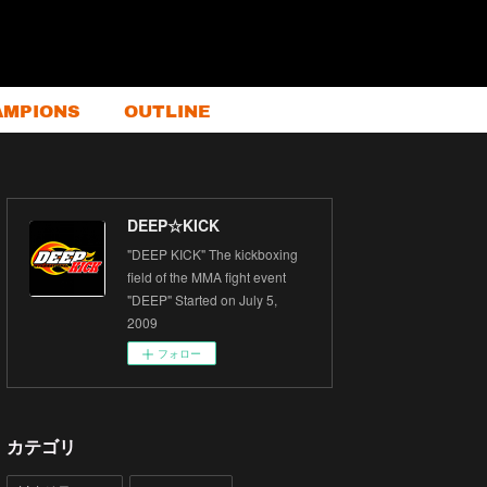
AMPIONS
OUTLINE
DEEP☆KICK
"DEEP KICK" The kickboxing
field of the MMA fight event
"DEEP" Started on July 5,
2009
フォロー
カテゴリ