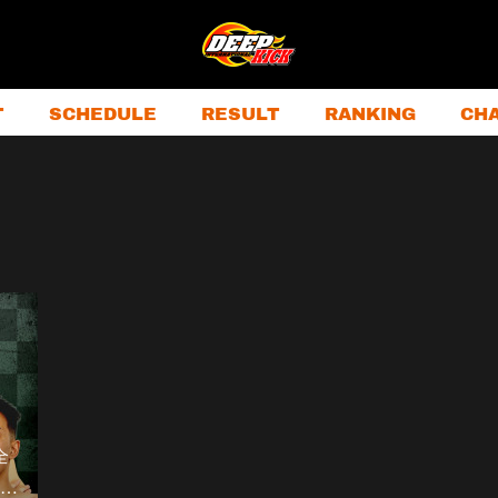
T
SCHEDULE
RESULT
RANKING
CH
全
D…