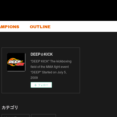
AMPIONS
OUTLINE
DEEP☆KICK
"DEEP KICK" The kickboxing
field of the MMA fight event
"DEEP" Started on July 5,
2009
フォロー
カテゴリ