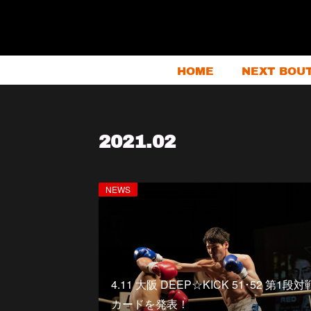
HOME
NEXT BOU
2021
.
02
NEWS
4.11 大阪 DEEP☆KICK 51･52 第1段対
カードを発表！