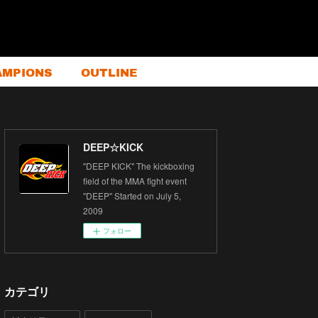
AMPIONS
OUTLINE
DEEP☆KICK
"DEEP KICK" The kickboxing
field of the MMA fight event
"DEEP" Started on July 5,
2009
フォロー
カテゴリ