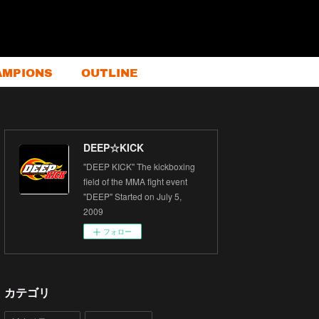
AMPIONS
OUTLINE
DEEP☆KICK
"DEEP KICK" The kickboxing
field of the MMA fight event
"DEEP" Started on July 5,
2009
フォロー
カテゴリ