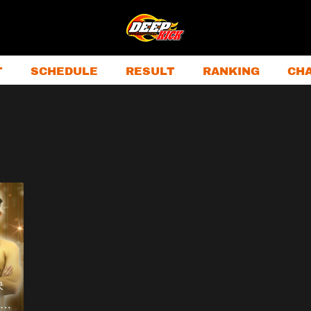
T
SCHEDULE
RESULT
RANKING
CH
決
…