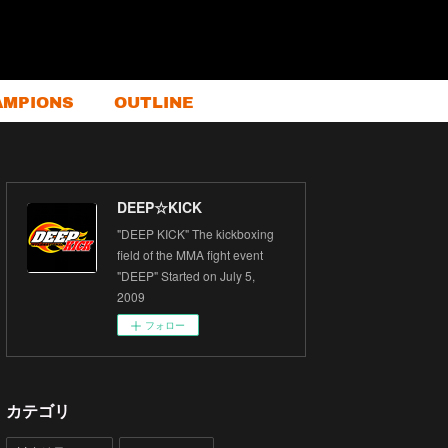
AMPIONS
OUTLINE
DEEP☆KICK
"DEEP KICK" The kickboxing
field of the MMA fight event
"DEEP" Started on July 5,
2009
フォロー
カテゴリ