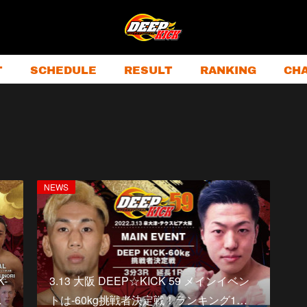
T
SCHEDULE
RESULT
RANKING
CH
NEWS
K-
3.13 大阪 DEEP☆KICK 59 メインイベン
…
トは-60kg挑戦者決定戦！ランキング1…