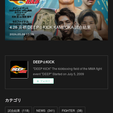
4.28 京都 DEEP☆KICK KAMEOKA 試合結果
2024.05.06 15:39
DEEP☆KICK
"DEEP KICK" The kickboxing field of the MMA fight
event "DEEP" Started on July 5, 2009
フォロー
カテゴリ
試合結果
(
118
)
NEWS
(
341
)
FIGHTER
(
38
)