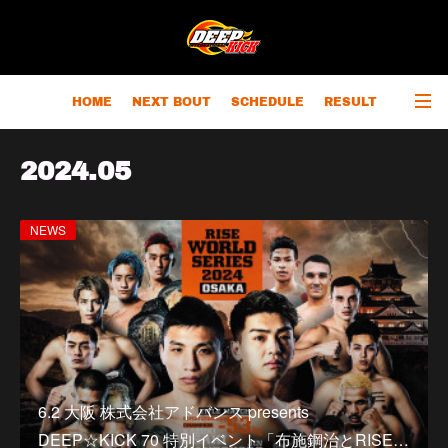
HOME
NEXT BOUT
SCHEDULE
RESULT
RANKING
CHAMPIONS
OUTLINE
2024
.
05
NEWS
6.2 大阪 株式会社アドバンス presents
DEEP☆KICK 70 特別イベント「布施鋼治とRISE…